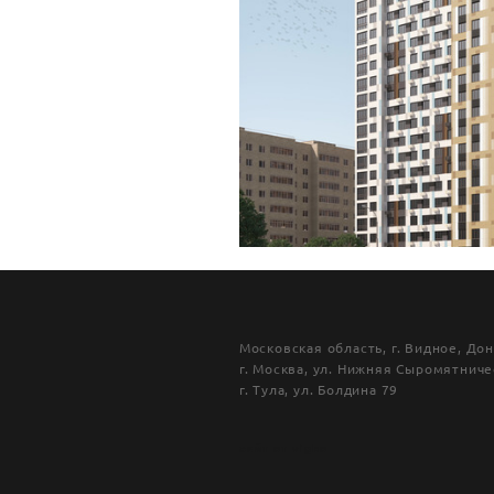
Московская область, г. Видное, Д
г. Москва, ул. Нижняя Сыромятничес
г. Тула, ул. Болдина 79
сайт от vigbo