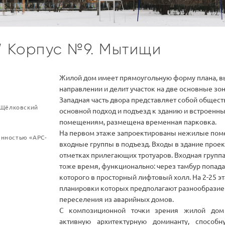
”
Корпус №9.
Мытищи
Жилой дом имеет прямоугольную форму плана, 
направлении и делит участок на две основные зон
Западная часть двора представляет собой общест
й Щёлковский
основной подход и подъезд к зданию и встроенн
помещениям, размещена временная парковка.
На первом этаже запроектированы нежилые пом
енностью «АРС-
входные группы в подъезд. Входы в здание проек
отметках прилегающих тротуаров. Входная группа
тоже время, функционально: через тамбур попада
которого в просторный лифтовый холл. На 2-25 
планировки которых предполагают разнообразие и
переселения из аварийных домов.
С композиционной точки зрения жилой дом 
активную архитектурную доминанту, спосо