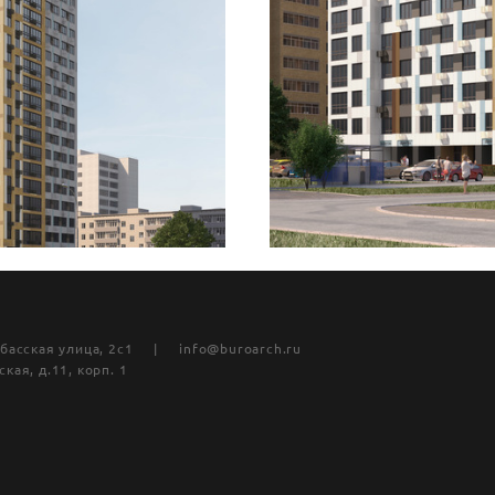
онбасская улица, 2с1 | info@buroarch.ru
кая, д.11, корп. 1