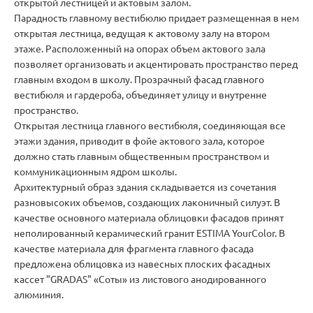
открытой лестницей и актовым залом.
Парадность главному вестибюлю придает размещенная в нем
открытая лестница, ведущая к актовому залу на втором
этаже. Расположенный на опорах объем актового зала
позволяет организовать и акцентировать пространство перед
главным входом в школу. Прозрачный фасад главного
вестибюля и гардероба, объединяет улицу и внутренне
пространство.
Открытая лестница главного вестибюля, соединяющая все
этажи здания, приводит в фойе актового зала, которое
должно стать главным общественным пространством и
коммуникационным ядром школы.
Архитектурный образ здания складывается из сочетания
разновысоких объемов, создающих лаконичный силуэт. В
качестве основного материала облицовки фасадов принят
неполированный керамический гранит ESTIMA YourColor. В
качестве материала для фрагмента главного фасада
предложена облицовка из навесных плоских фасадных
кассет "GRADAS" «Соты» из листового анодированного
алюминия.